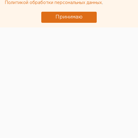
Политикой обработки персональных данных
.
Принимаю
© Пресс-служба УГИДД России по Челябинской области
В Челябинской области возникли проблемы с
записью в Госавтоинспекцию. Информационная
запись об этом появилась на портале госуслуг.