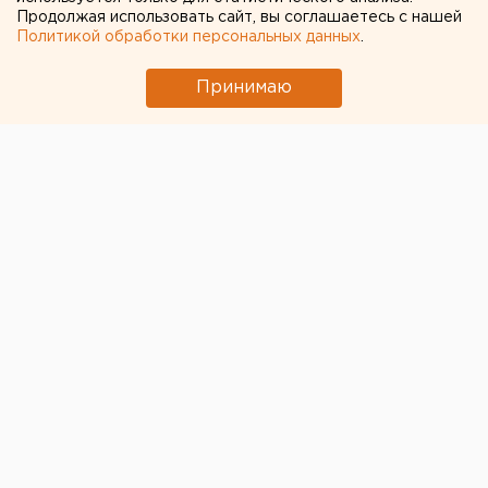
продолжает отлавливать
Продолжая использовать сайт, вы соглашаетесь с нашей
Политикой обработки персональных данных
.
на улицах детей и
отправлять их в онлайн-
Принимаю
библиотеку