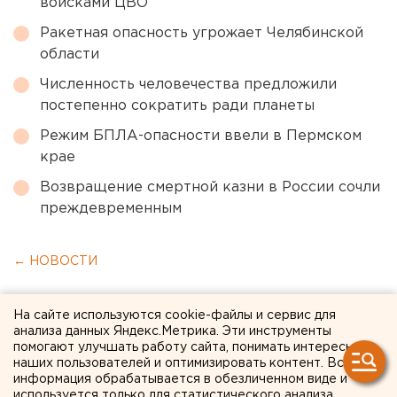
войсками ЦВО
Ракетная опасность угрожает Челябинской
области
Численность человечества предложили
постепенно сократить ради планеты
Режим БПЛА-опасности ввели в Пермском
крае
Возвращение смертной казни в России сочли
преждевременным
← НОВОСТИ
27 ОКТЯБРЯ 2020 В 16:12
На сайте используются cookie-файлы и сервис для
Мария Трускова
анализа данных Яндекс.Метрика. Эти инструменты
помогают улучшать работу сайта, понимать интересы
наших пользователей и оптимизировать контент. Вся
Курганская полиция
информация обрабатывается в обезличенном виде и
используется только для статистического анализа.