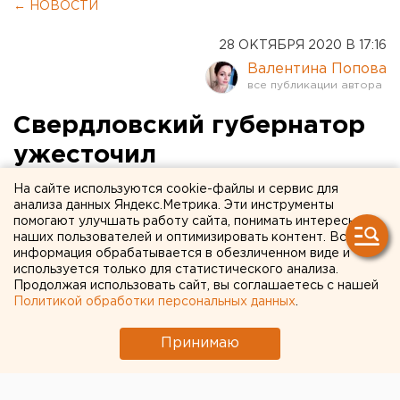
← НОВОСТИ
28 ОКТЯБРЯ 2020 В 17:16
Валентина Попова
Свердловский губернатор
ужесточил
антикоронавирусные меры
На сайте используются cookie-файлы и сервис для
анализа данных Яндекс.Метрика. Эти инструменты
помогают улучшать работу сайта, понимать интересы
наших пользователей и оптимизировать контент. Вся
информация обрабатывается в обезличенном виде и
используется только для статистического анализа.
Продолжая использовать сайт, вы соглашаетесь с нашей
Политикой обработки персональных данных
.
Принимаю