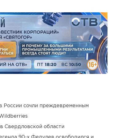
в России сочли преждевременным
ildberries
 в Свердловской области
егенда 90-х Федулев освободился и