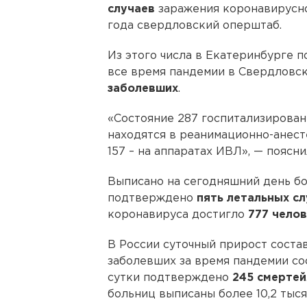
случаев
заражения коронавирусно
года свердловский оперштаб.
Из этого числа в Екатеринбурге п
все время пандемии в Свердловс
заболевших
.
«Состояние 287 госпитализированн
находятся в реанимационно-анест
157 – на аппаратах ИВЛ», — поясни
Выписано на сегодняшний день бол
подтверждено
пять летальных с
коронавируса достигло
777 чело
В России суточный прирост соста
заболевших за время пандемии сос
сутки подтверждено
245 смертей
больниц выписаны более 10,2 тыся