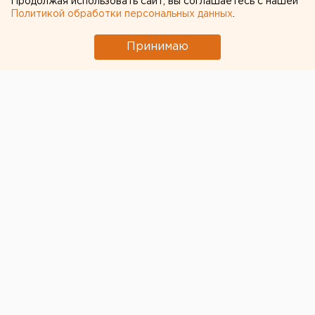
Продолжая использовать сайт, вы соглашаетесь с нашей
Политикой обработки персональных данных
.
Принимаю
© Фото из открытых источников
Свердловские туристы, купившие путевки
на
недавно открывшуюся Кубу
, остались и без отпуска,
и без денег – туроператоры массово отменяют
рейсы.
Как рассказал ЕАН один из туристов, он дважды