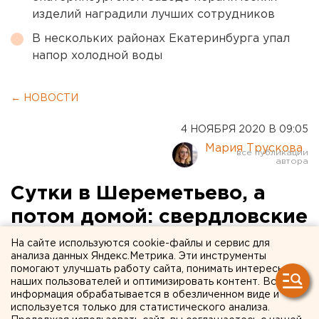
изделий наградили лучших сотрудников
В нескольких районах Екатеринбурга упал
напор холодной воды
← НОВОСТИ
4 НОЯБРЯ 2020 В 09:05
Мария Трускова
Сутки в Шереметьево, а
потом домой: свердловские
туристы не могут улететь
На сайте используются cookie-файлы и сервис для
анализа данных Яндекс.Метрика. Эти инструменты
на Кубу
помогают улучшать работу сайта, понимать интересы
наших пользователей и оптимизировать контент. Вся
информация обрабатывается в обезличенном виде и
используется только для статистического анализа.