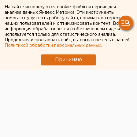
оскорбление чувств
На сайте используются cookie-файлы и сервис для
анализа данных Яндекс.Метрика. Эти инструменты
верующих по всему миру
помогают улучшать работу сайта, понимать интересы
наших пользователей и оптимизировать контент. Вся
информация обрабатывается в обезличенном виде и
используется только для статистического анализа.
Продолжая использовать сайт, вы соглашаетесь с нашей
Политикой обработки персональных данных
.
Принимаю
Президент России Владимир Путин поручит МИД