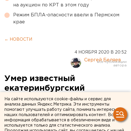
на аукцион по КРТ в этом году
Режим БПЛА-опасности ввели в Пермском
крае
← НОВОСТИ
4 НОЯБРЯ 2020 В 20:52
Сергей Беляев
Умер известный
екатеринбургский
режиссер Илья Ротенберг
На сайте используются cookie-файлы и сервис для
анализа данных Яндекс.Метрика. Эти инструменты
помогают улучшать работу сайта, понимать интересы
наших пользователей и оптимизировать контент. Вся
информация обрабатывается в обезличенном виде и
используется только для статистического анализа.
Продолжая использовать сайт, вы соглашаетесь с нашей