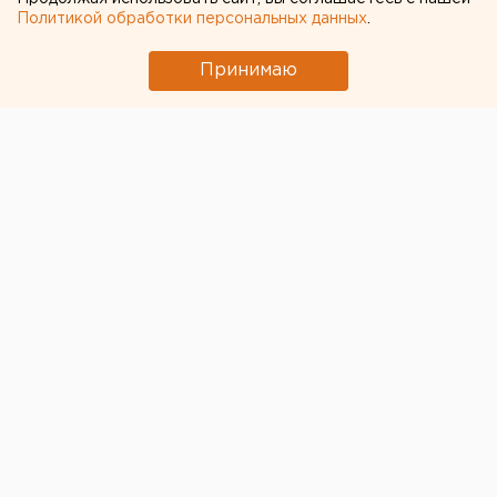
Политикой обработки персональных данных
.
Принимаю
В больнице сегодня утром на 41-м году жизни
скончался известный российский и уральский
режиссер
Илья Ротенберг
. Об этом на своей
странице в Facebook написала драматург Ярослава
Пулинович.
По ее словам, сейчас организован сбор средств на
похороны Ротенберга.