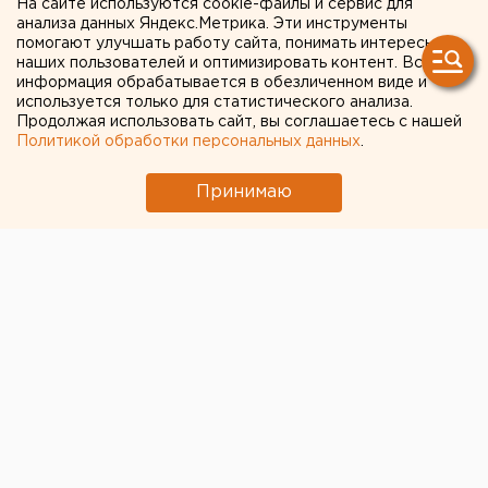
На сайте используются cookie-файлы и сервис для
Мишустин на треть урезал
анализа данных Яндекс.Метрика. Эти инструменты
помогают улучшать работу сайта, понимать интересы
Свердловской области
наших пользователей и оптимизировать контент. Вся
информация обрабатывается в обезличенном виде и
квоты на мигрантов
используется только для статистического анализа.
Продолжая использовать сайт, вы соглашаетесь с нашей
Политикой обработки персональных данных
.
Принимаю