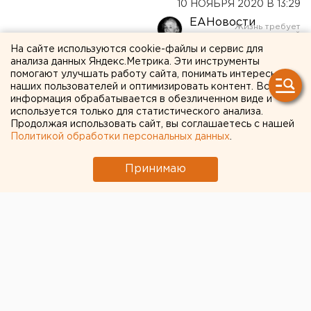
10 НОЯБРЯ 2020 В 13:29
ЕАНовости
На сайте используются cookie-файлы и сервис для
анализа данных Яндекс.Метрика. Эти инструменты
После проверки КСП экс-
помогают улучшать работу сайта, понимать интересы
главе челябинского
наших пользователей и оптимизировать контент. Вся
информация обрабатывается в обезличенном виде и
«Обл.ЦТИ» грозит штраф.
используется только для статистического анализа.
Продолжая использовать сайт, вы соглашаетесь с нашей
Уголовное дело передано в
Политикой обработки персональных данных
.
суд
Принимаю