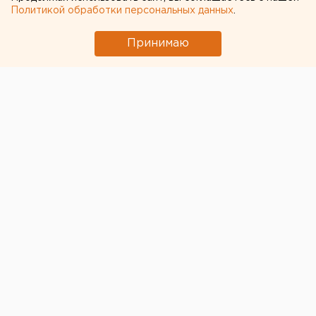
Политикой обработки персональных данных
.
Принимаю
За минувшие сутки в Тюменской области было
выявлено 152 новых случая коронавируса, сообщает
региональный оперштаб.
Также за указанный период выздоровели 94
человека, за весь период пандемии — 9 573
человека. На данный момент 23 пациента находятся
на ИВЛ, 2 171 — остается под медицинским
наблюдением, 2 140 человек находятся на