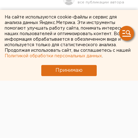
Кафе на льду, диджеи,
На сайте используются cookie-файлы и сервис для
анализа данных Яндекс.Метрика. Эти инструменты
новые коньки:
помогают улучшать работу сайта, понимать интересы
наших пользователей и оптимизировать контент. Вся
екатеринбургский ЦПКиО
информация обрабатывается в обезличенном виде и
используется только для статистического анализа.
анонсировал открытие
Продолжая использовать сайт, вы соглашаетесь с нашей
нового катка
Политикой обработки персональных данных
.
Принимаю