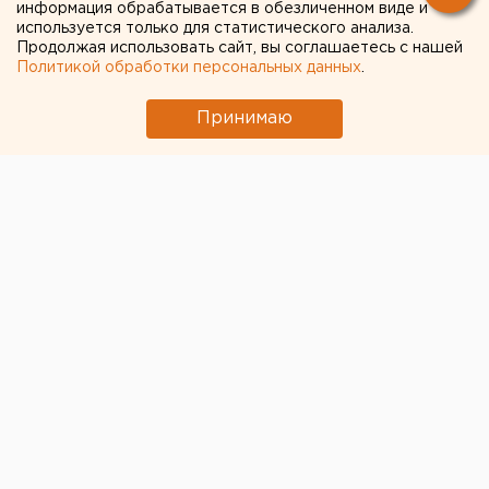
информация обрабатывается в обезличенном виде и
используется только для статистического анализа.
Продолжая использовать сайт, вы соглашаетесь с нашей
Политикой обработки персональных данных
.
Принимаю
© Terma-istochnik.ru
В Свердловской области ООО «Баден-Баден
Изумрудный берег» оштрафовал Роспотребнадзор
за нарушение антикоронавирусных мер. Речь идет