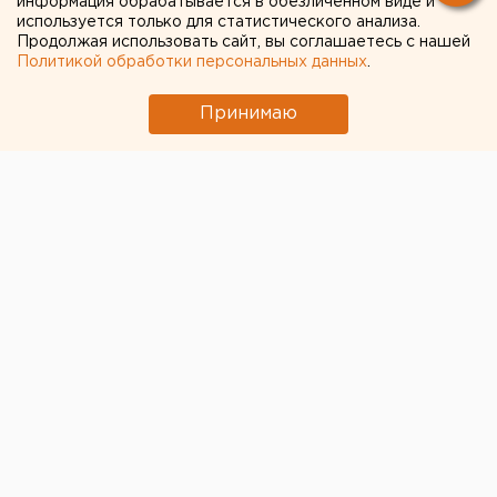
информация обрабатывается в обезличенном виде и
2:1.
используется только для статистического анализа.
Продолжая использовать сайт, вы соглашаетесь с нашей
Политикой обработки персональных данных
.
Принимаю
На первых минутах домашней встречи «черно-
белым» приходилось чаще отбиваться. Дважды
подряд гости играли в большинстве, однако
оборона «Трактора» во главе с
Иваном Федотовым