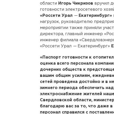
области
Игорь Чикризов
вручил д
готовности электросетевого хоз
«Россети Урал
—
Екатеринбург»
нагрузок, руководителю предпри
мероприятии также приняли участ
директора, главный инженер «Ро
инженер филиала «Свердловэнер
«Россети Урал
—
Екатеринбург»
Е
«Паспорт готовности к отопите
оценка всего персонала компани
дочерних обществ к предстояще
вашим общим усилиям, ежедневн
сетей проведена достойно и в н
зимнего периода обеспечить на
электроснабжение жителей нашег
Свердловской области, министер
благодарю вас за то, что даже 
персонал справился с поставлен