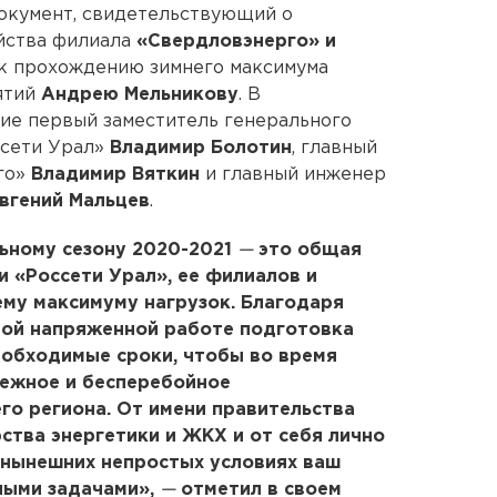
окумент, свидетельствующий о
яйства филиала
«Свердловэнерго» и
к прохождению зимнего максимума
ятий
Андрею Мельникову
. В
ие первый заместитель генерального
ссети Урал»
Владимир Болотин
, главный
го»
Владимир Вяткин
и главный инженер
вгений Мальцев
.
льному сезону 2020-2021
—
это общая
и «Россети Урал», ее филиалов и
му максимуму нагрузок. Благодаря
ой напряженной работе подготовка
еобходимые сроки, чтобы во время
дежное и бесперебойное
о региона. От имени правительства
ства энергетики и ЖКХ и от себя лично
в нынешних непростых условиях ваш
ными задачами»,
—
отметил в своем