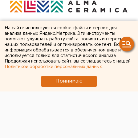
На сайте используются cookie-файлы и сервис для
ЧИТАЙТЕ ТАКЖЕ:
анализа данных Яндекс.Метрика. Эти инструменты
помогают улучшать работу сайта, понимать интересы
наших пользователей и оптимизировать контент. Вся
МИД призвал россиян готовиться к затяжной
информация обрабатывается в обезличенном виде и
войне
используется только для статистического анализа.
Продолжая использовать сайт, вы соглашаетесь с нашей
Прокуратура не оставляет попыток добиться
Политикой обработки персональных данных
.
сноса «Шарташ Пляжа» в Екатеринбурге
Принимаю
Водяное перемирие кланов: о политической
ситуации в Каменске-Уральском – колонка
шеф-редактора ЕАН Артема Рябова
Очевидец рассказал про атаку на склад
Wildberries в Екатеринбурге
Челябинцев предупредили о возможном
выходе из берегов реки Миасс