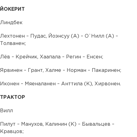
ЙОКЕРИТ
Линдбек
Лехтонен – Пудас, Йоэнсуу (А) – О`Нилл (А) –
Толванен;
Лёв – Крейчик, Хаапала – Регин – Енсен;
Ярвинен – Грант, Халме – Норман – Пакаринен;
Иконен – Мяеналанен – Анттила (К), Хирвонен.
ТРАКТОР
Вилл
Пилут – Манухов, Калинин (К) – Бывальцев –
Кравцов;