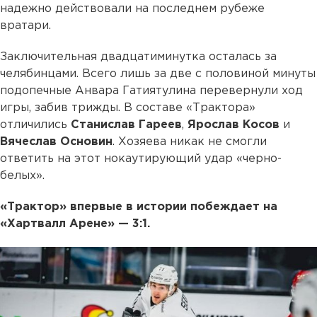
надежно действовали на последнем рубеже
вратари.
Заключительная двадцатиминутка осталась за
челябинцами. Всего лишь за две с половиной минуты
подопечные Анвара Гатиятулина перевернули ход
игры, забив трижды. В составе «Трактора»
отличились
Станислав
Гареев
,
Ярослав
Косов
и
Вячеслав
Основин
. Хозяева никак не смогли
ответить на этот нокаутирующий удар «черно-
белых».
«Трактор» впервые в истории побеждает на
«Хартвалл Арене» — 3:1.