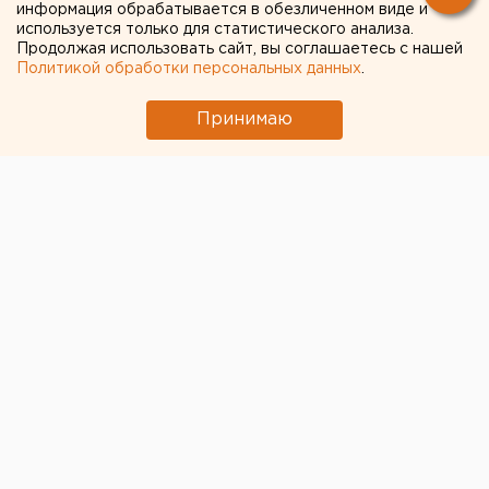
информация обрабатывается в обезличенном виде и
используется только для статистического анализа.
ЧИТАЙТЕ ТАКЖЕ:
Продолжая использовать сайт, вы соглашаетесь с нашей
Политикой обработки персональных данных
.
Сгоревший квартал в центре Оренбурга
застроят
Принимаю
Численность человечества предложили
постепенно сократить ради планеты
МИД призвал россиян готовиться к затяжной
войне
Ракетная опасность угрожает Челябинской
области
Под Екатеринбургом диверсанты взорвали
создателя дрона «Упырь»
← НОВОСТИ
17 НОЯБРЯ 2020 В 16:42