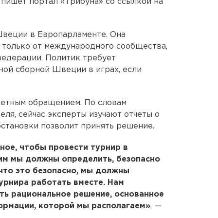
, пишет портал «Трибуна» со ссылкой на
веции в Европарламенте. Она
 только от международного сообщества,
федерации. Политик требует
ной сборной Швеции в играх, если
ветным обращением. По словам
еля, сейчас эксперты изучают отчеты о
бстановки позволит принять решение.
ное, чтобы провести турнир в
тим мы должны определить, безопасно
 что это безопасно, мы должны
турнира работать вместе. Нам
ть рациональное решение, основанное
ормации, которой мы располагаем»
,
—