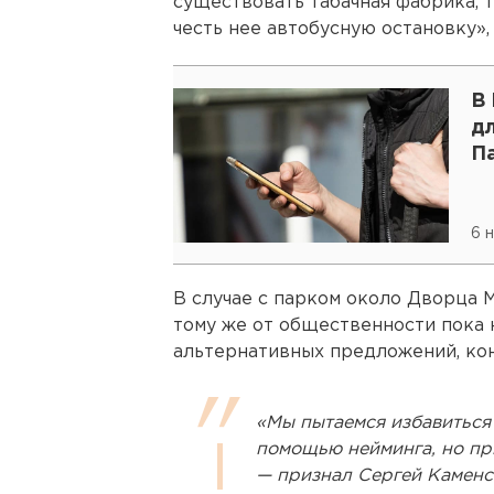
существовать табачная фабрика, 
честь нее автобусную остановку»,
В
дл
П
6 
В случае с парком около Дворца 
тому же от общественности пока 
альтернативных предложений, ко
«Мы пытаемся избавиться 
помощью нейминга, но при
— признал Сергей Каменс