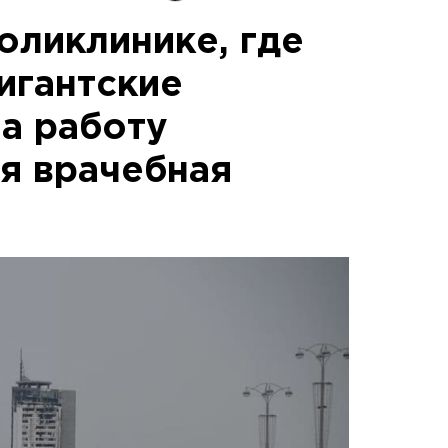
оликлинике, где
игантские
ла работу
я врачебная