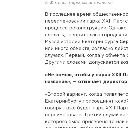
© Фото из открытых источников
В последнее время общественност
переименовании парка XXII Партс
процессе реконструкции. Однако
сделать, говорит глава городско
Музея истории Екатеринбурга
Сер
или иного объекта, согласно дей
случаях. Первый, когда у объекта
Другими словами, допускается во
«Не помню, чтобы у парка XXII 
название»,
—
отмечает директор 
«Второй вариант, когда появляетс
Екатеринбургу присоединят какой-
говоря, тоже будет парк XXII Пар
переименовать. Третий случай кас
которого было присвоено то или 