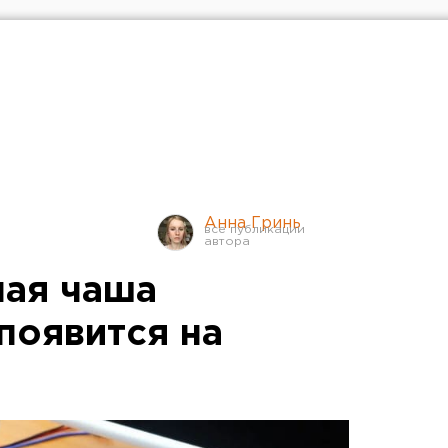
Анна Гринь
ная чаша
появится на