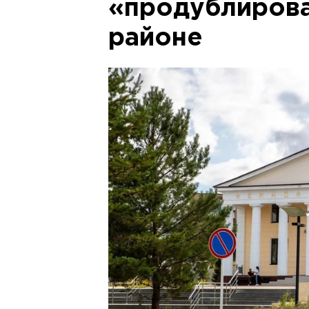
«продублирова
районе