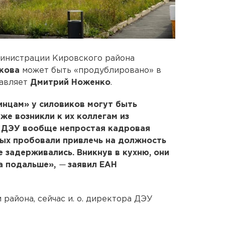
министрации Кировского района
акова
может быть «продублировано» в
лавляет
Дмитрий Ноженко
.
нинцам» у силовиков могут быть
же возникли к их коллегам из
м ДЭУ вообще непростая кадровая
рых пробовали привлечь на должность
 задерживались. Вникнув в кухню, они
а подальше»,
—
заявил ЕАН
района, сейчас и. о. директора ДЭУ