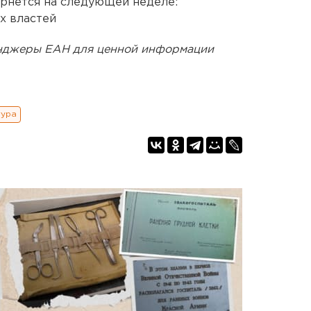
рнется на следующей неделе:
х властей
енджеры ЕАН для ценной информации
тура