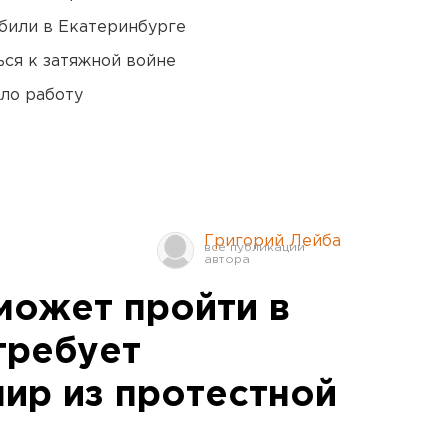
били в Екатеринбурге
ся к затяжной войне
ло работу
Григорий Лейба
может пройти в
требует
нир из протестной