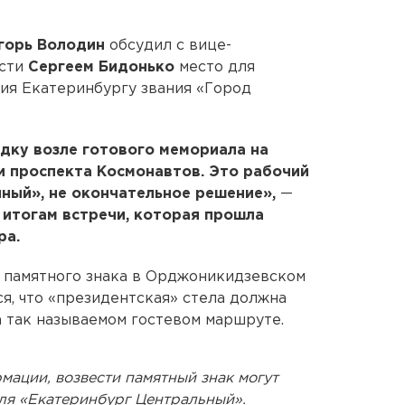
горь Володин
обсудил с вице-
асти
Сергеем Бидонько
место для
ния Екатеринбургу звания «Город
дку возле готового мемориала на
и проспекта Космонавтов. Это рабочий
нный», не окончательное решение»,
—
 итогам встречи, которая прошла
ра.
я памятного знака в Орджоникидзевском
ся, что «президентская» стела должна
а так называемом гостевом маршруте.
ации, возвести памятный знак могут
еля «Екатеринбург Центральный».