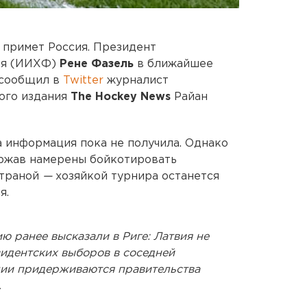
 примет Россия. Президент
ея (ИИХФ)
Рене Фазель
в ближайшее
 сообщил в
Twitter
журналист
ого издания
The Hockey News
Райан
 информация пока не получила. Однако
ержав намерены бойкотировать
страной
—
хозяйкой турнира останется
я.
ию ранее высказали в Риге: Латвия не
зидентских выборов в соседней
ции придерживаются правительства
.