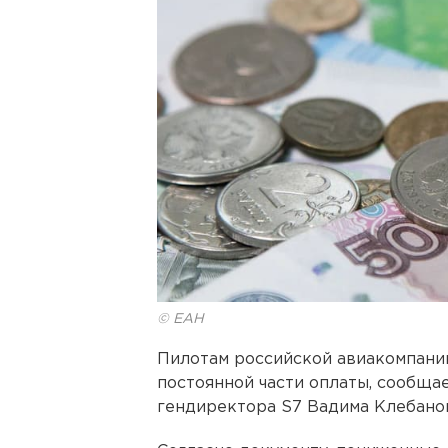
© ЕАН
Пилотам российской авиакомпании
постоянной части оплаты, сообща
гендиректора S7 Вадима Клебано