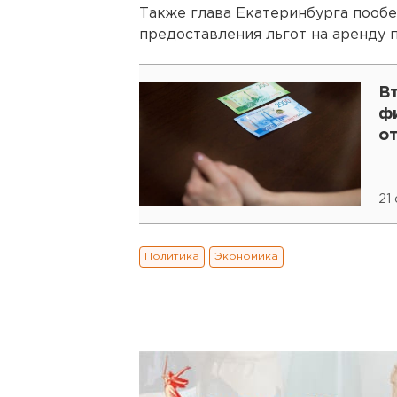
Также глава Екатеринбурга пообе
предоставления льгот на аренду 
В
ф
от
21
Политика
Экономика