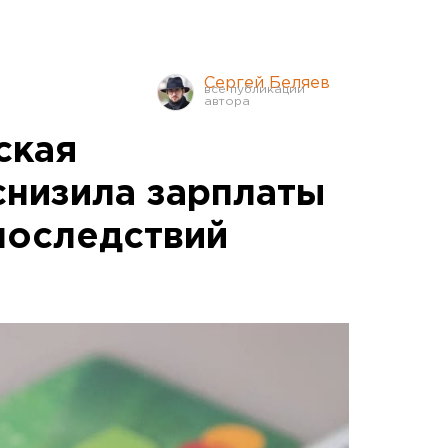
Сергей Беляев
ская
снизила зарплаты
последствий