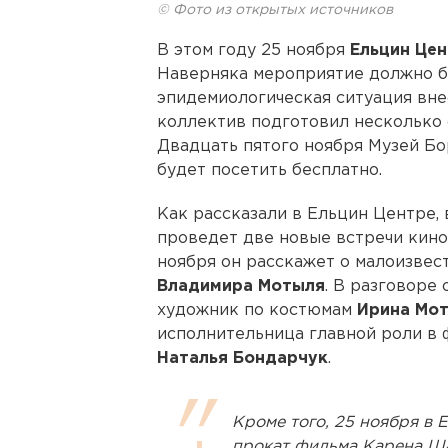
© Фото из открытых источников
В этом году 25 ноября
Ельцин Це
Наверняка мероприятие должно бы
эпидемиологическая ситуация вне
коллектив подготовил несколько
Двадцать пятого ноября Музей Б
будет посетить бесплатно.
Как рассказали в Ельцин Центре,
проведет две новые встречи кино
ноября он расскажет о малоизве
Владимира Мотыля
. В разговоре
художник по костюмам
Ирина Мо
исполнительница главной роли в 
Наталья Бондарчук
.
Кроме того, 25 ноября в 
прокат фильма Карена Ша