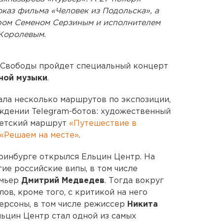
каз фильма «Человек из Подольска», а
ром Семеном Серзиным и исполнителем
Королевым.
е Свободы пройдет специальный концерт
ной музыки
.
ла несколько маршрутов по экспозиции,
ждении Telegram-ботов: художественный
детский маршрут
«Путешествие в
«Решаем на месте»
.
еринбурге открылся Ельцин Центр. На
ие российские випы, в том числе
мьер
Дмитрий Медведев
. Тогда вокруг
в, кроме того, с критикой на него
ерсоны, в том числе режиссер
Никита
ьцин Центр стал одной из самых