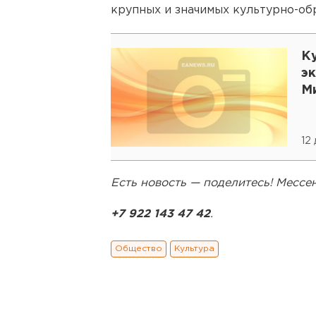
крупных и значимых культурно-об
К
э
М
12
Есть новость — поделитесь! Месс
+7 922 143 47 42
.
Общество
Культура