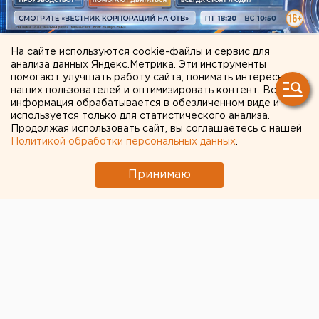
На сайте используются cookie-файлы и сервис для
анализа данных Яндекс.Метрика. Эти инструменты
ЧИТАЙТЕ ТАКЖЕ:
помогают улучшать работу сайта, понимать интересы
наших пользователей и оптимизировать контент. Вся
информация обрабатывается в обезличенном виде и
Челябинцев предупредили о возможном
используется только для статистического анализа.
выходе из берегов реки Миасс
Продолжая использовать сайт, вы соглашаетесь с нашей
Политикой обработки персональных данных
.
«Основа уюта сотен тысяч домов»: на
екатеринбургском Заводе керамических
Принимаю
изделий наградили лучших сотрудников
Очевидец рассказал про атаку на склад
Wildberries в Екатеринбурге
Беспилотная опасность объявлена в
Челябинской области
Свердловский титановый гигант получил
крупный убыток