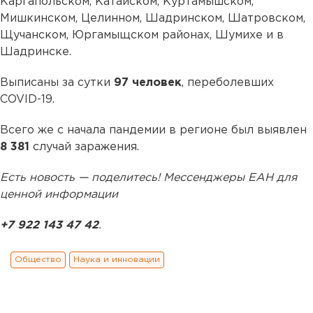
Каргапольском, Катайском, Куртамышском,
Мишкинском, Целинном, Шадринском, Шатровском,
Щучанском, Юргамыщском районах, Шумихе и в
Шадринске.
Выписаны за сутки
97 человек
, переболевших
COVID-19.
Всего же с начала пандемии в регионе был выявлен
8 381
случай заражения.
Есть новость — поделитесь! Мессенджеры ЕАН для
ценной информации
+7 922 143 47 42
.
Общество
Наука и инновации