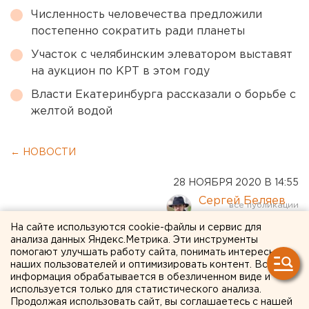
Численность человечества предложили
постепенно сократить ради планеты
Участок с челябинским элеватором выставят
на аукцион по КРТ в этом году
Власти Екатеринбурга рассказали о борьбе с
желтой водой
← НОВОСТИ
28 НОЯБРЯ 2020 В 14:55
Сергей Беляев
На сайте используются cookie-файлы и сервис для
анализа данных Яндекс.Метрика. Эти инструменты
Ограничения на Ямале
помогают улучшать работу сайта, понимать интересы
продлены до середины
наших пользователей и оптимизировать контент. Вся
информация обрабатывается в обезличенном виде и
января 2021 года
используется только для статистического анализа.
Продолжая использовать сайт, вы соглашаетесь с нашей