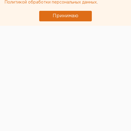
Политикой обработки персональных данных
.
Принимаю
Власти Ямало-Ненецкого автономного округа
(ЯНАО) продлили действующие ограничения до 15
января 2021 года, сообщает пресс-служба
регионального правительства.