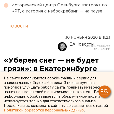
Исторический центр Оренбурга застроят по
КРТ, а история с небоскребами — на паузе
← НОВОСТИ
30 НОЯБРЯ 2020 В 11:23
ЕАНовости
«Уберем снег — не будет
грязи»: в Екатеринбурге
усилили контроль за
На сайте используются cookie-файлы и сервис для
анализа данных Яндекс.Метрика. Эти инструменты
уборкой улиц
помогают улучшать работу сайта, понимать интересы
наших пользователей и оптимизировать контент. Вся
информация обрабатывается в обезличенном виде и
используется только для статистического анализа.
Продолжая использовать сайт, вы соглашаетесь с нашей
Политикой обработки персональных данных
.