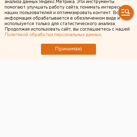
строительства теплотрассы в Екатеринбурге
анализа данных Яндекс.Метрика. Эти инструменты
помогают улучшать работу сайта, понимать интересы
Приложение УБРиР возобновило работу
наших пользователей и оптимизировать контент. Вся
информация обрабатывается в обезличенном виде и
Туристам в Таиланде рекомендовали не
используется только для статистического анализа.
покидать курортные центры
Продолжая использовать сайт, вы соглашаетесь с нашей
Политикой обработки персональных данных
.
Федеральные компании не могут найти в
Екатеринбурге земли под апартаменты
Принимаю
← НОВОСТИ
30 НОЯБРЯ 2020 В 15:15
Александра Аксёнова
Впереди экологическая
катастрофа: «Босоногий
марш» в защиту скал
Гронского и Чертова