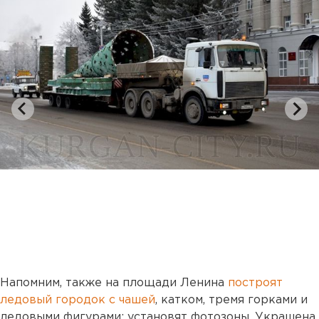
Напомним, также на площади Ленина
построят
ледовый городок с чашей
, катком, тремя горками и
ледовыми фигурами; установят фотозоны. Украшена