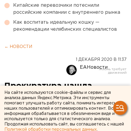
Китайские перевозчики потеснили
российские компании с внутреннего рынка
Как воспитать идеальную кошку —
рекомендации челябинских специалистов
← НОВОСТИ
1 ДЕКАБРЯ 2020 В 11:37
ЕАНовости
Прокуратура нашла
На сайте используются cookie-файлы и сервис для
нарушения по
анализа данных Яндекс.Метрика. Эти инструменты
помогают улучшать работу сайта, понимать интересы
теплоснабжению в школе-
наших пользователей и оптимизировать контент. Вся
интернате на Южном Урале
информация обрабатывается в обезличенном виде и
используется только для статистического анализа.
Продолжая использовать сайт, вы соглашаетесь с нашей
Политикой обработки персональных данных
.