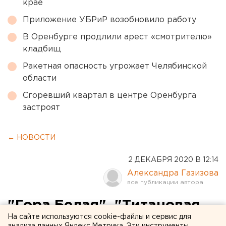
крае
Приложение УБРиР возобновило работу
В Оренбурге продлили арест «смотрителю»
кладбищ
Ракетная опасность угрожает Челябинской
области
Сгоревший квартал в центре Оренбурга
застроят
← НОВОСТИ
2 ДЕКАБРЯ 2020 В 12:14
Александра Газизова
"Гора Белая", "Титановая
На сайте используются cookie-файлы и сервис для
долина", филармония: кто