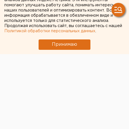
анализа данных Яндекс.Метрика. Эти инструменты
помогают улучшать работу сайта, понимать интересы
добился дополнительных
наших пользователей и оптимизировать контент. Вся
средств из свердловского
информация обрабатывается в обезличенном виде и
используется только для статистического анализа.
бюджета
Продолжая использовать сайт, вы соглашаетесь с нашей
Политикой обработки персональных данных
.
Принимаю
© Фото из открытых источников