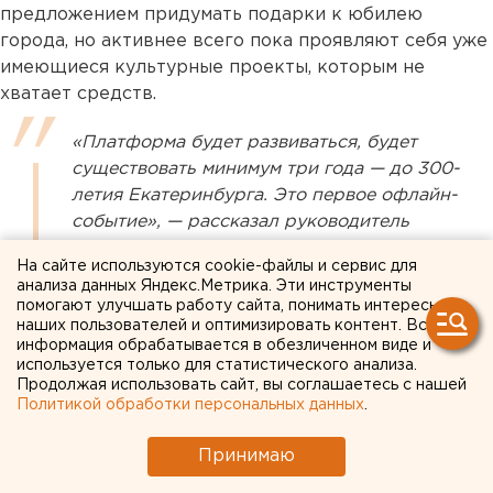
предложением придумать подарки к юбилею
города, но активнее всего пока проявляют себя уже
имеющиеся культурные проекты, которым не
хватает средств.
«Платформа будет развиваться, будет
существовать минимум три года — до 300-
летия Екатеринбурга. Это первое офлайн-
событие», — рассказал руководитель
проекта Сергей Каменский.
На сайте используются cookie-файлы и сервис для
анализа данных Яндекс.Метрика. Эти инструменты
Платформа «Екатеринбург-300» — это проект, в
помогают улучшать работу сайта, понимать интересы
рамках которого любой желающий может выступить
наших пользователей и оптимизировать контент. Вся
информация обрабатывается в обезличенном виде и
не только как автор идеи подарка, но и как спонсор.
используется только для статистического анализа.
Продолжая использовать сайт, вы соглашаетесь с нашей
Представители власти сделали уточнение:
Политикой обработки персональных данных
.
мероприятие — это не раздача грантов.
Принимаю
«Очень значимо, что это не какие-то огромные