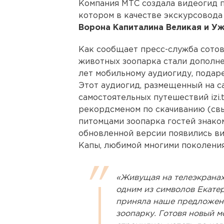
Компания МТС создала видеогид 
котором в качестве экскурсовода
Ворона Капиталина Великая и У
Как сообщает пресс-служба сотов
животных зоопарка стали дополн
лет мобильному аудиогиду, подар
Этот аудиогид, размещенный на с
самостоятельных путешествий izi.t
рекордсменом по скачиванию (свыш
питомцами зоопарка гостей знаком
обновленной версии появились в
Капы, любимой многими поколени
«Живущая на телеэкранах
одним из символов Екатер
приняла наше предложени
зоопарку. Готовя новый м