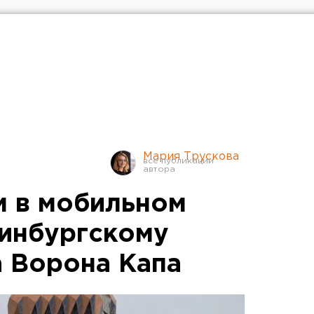
Мария Трускова
 в мобильном
ринбургскому
а Ворона Капа