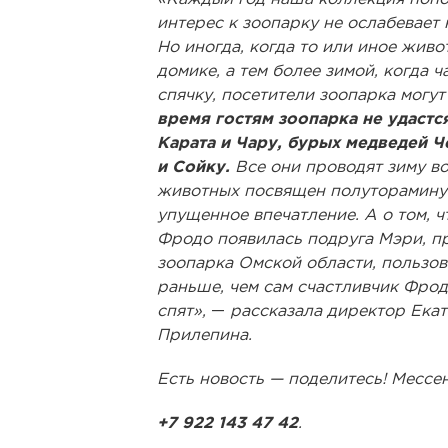
интерес к зоопарку не ослабевает 
Но иногда, когда то или иное живо
домике, а тем более зимой, когда 
спячку, посетители зоопарка могут
время гостям зоопарка не удастс
Карата и Чару, бурых медведей Ч
и Сойку.
Все они проводят зиму во
животных посвящен полутораминут
упущенное впечатление. А о том, 
Фродо появилась подруга Мэри, п
зоопарка Омской области, пользов
раньше, чем сам счастливчик Фродо
спят»,
—
рассказала директор Екат
Прилепина.
Есть новость — поделитесь! Месс
+7 922 143 47 42
.