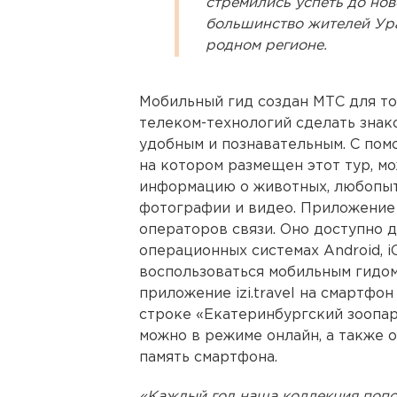
стремились успеть до ново
большинство жителей Ура
родном регионе.
Мобильный гид создан МТС для то
телеком-технологий сделать знак
удобным и познавательным. С помо
на котором размещен этот тур, м
информацию о животных, любопыт
фотографии и видео. Приложение 
операторов связи. Оно доступно 
операционных системах Android, i
воспользоваться мобильным гидом
приложение izi.travel на смартфо
строке «Екатеринбургский зоопар
можно в режиме онлайн, а также о
память смартфона.
«Каждый год наша коллекция попо