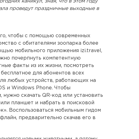
годних каникул, зная, что в этом году
ла проведут праздничные выходные в
го, чтобы с помощью современных
омство с обитателями зоопарка более
щью мобильного приложения izi.travel,
ожно почерпнуть компетентную
ные факты из их жизни, посмотреть
бесплатное для абонентов всех
для любых устройств, работающих на
OS и Windows Phone. Чтобы
, нужно скачать QR-код или установить
н или планшет и набрать в поисковой
к». Воспользоваться мобильным гидом
флайн, предварительно скачав его в
лняется новыми животными, а потому