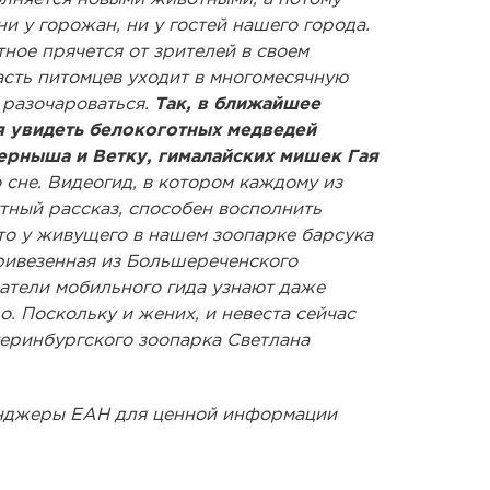
ни у горожан, ни у гостей нашего города.
тное прячется от зрителей в своем
часть питомцев уходит в многомесячную
 разочароваться.
Так, в ближайшее
я увидеть белокоготных медведей
ерныша и Ветку, гималайских мишек Гая
 сне. Видеогид, в котором каждому из
ный рассказ, способен восполнить
что у живущего в нашем зоопарке барсука
ривезенная из Большереченского
атели мобильного гида узнают даже
. Поскольку и жених, и невеста сейчас
еринбургского зоопарка Светлана
енджеры ЕАН для ценной информации