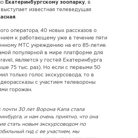
по
Екатеринбургскому зоопарку
, в
 выступает известная телеведущая
жасная
.
ого оператора, 40 новых рассказов о
ением к работающему уже в течение пяти
енному МТС учреждению на его 85-летие.
амой популярной в мире платформе для
ravel, является у гостей Екатеринбурга
е 75 тыс. раз). Но если с первыми 50
ил только голос экскурсовода, то в
идеорассказы с участием телевороны
ями горожан.
 почти 30 лет Ворона Капа стала
инбурга, и нам очень приятно, что она
е стать новым экскурсоводом по
обильный гид с ее участием, мы