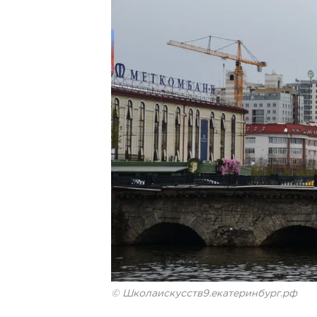
© Школаискусств9.екатеринбург.рф