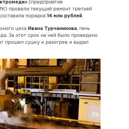
ектромеди»
(предприятие
МК) провели текущий ремонт третьей
 составила порядка
14 млн рублей
.
льного цеха
Ивана Турчанинова
, печь
да. За этот срок на ней было проведено
ат прошел сушку и разогрев и выдал