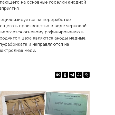
тупающего на основные горелки анодной
дприятия.
пециализируется на переработке
ющего в производство в виде черновой
двергается огневому рафинированию в
родуктом цеха являются аноды медные,
луфабриката и направляются на
ектролиза меди.