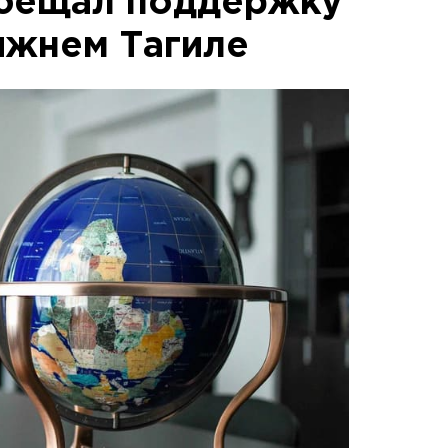
обещал поддержку
ижнем Тагиле