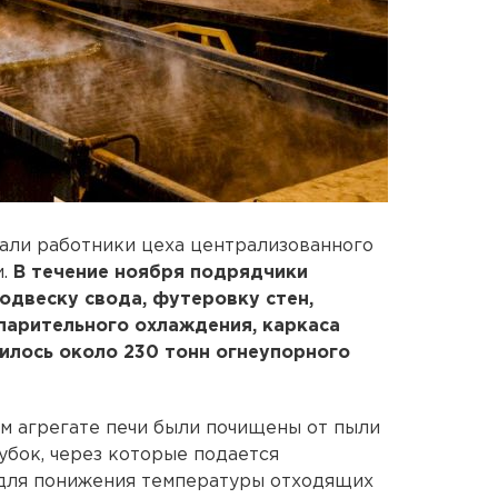
али работники цеха централизованного
и.
В течение ноября подрядчики
подвеску свода, футеровку стен,
парительного охлаждения, каркаса
илось около 230 тонн огнеупорного
ом агрегате печи были почищены от пыли
бок, через которые подается
 для понижения температуры отходящих