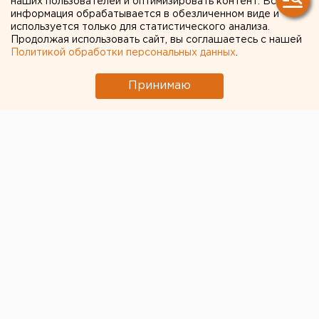
наших пользователей и оптимизировать контент. Вся
депутата в «картельном
информация обрабатывается в обезличенном виде и
используется только для статистического анализа.
сговоре»
Продолжая использовать сайт, вы соглашаетесь с нашей
Политикой обработки персональных данных
.
Принимаю
Управление ФАС по Свердловской области выявило