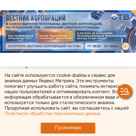
ЧИТАЙТЕ ТАКЖЕ:
На сайте используются cookie-файлы и сервис для
анализа данных Яндекс.Метрика. Эти инструменты
В Екатеринбурге перекроют улицу для
помогают улучшать работу сайта, понимать интересы
ремонта теплосетей
наших пользователей и оптимизировать контент. Вся
информация обрабатывается в обезличенном виде и
Судьбу «Яблока» решит судья, признавший
используется только для статистического анализа.
Продолжая использовать сайт, вы соглашаетесь с нашей
«Мемориал»* экстремистским
Политикой обработки персональных данных
.
Выросло число пострадавших после атаки
БПЛА на НПЗ в Краснодарском крае
Принимаю