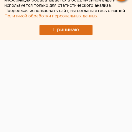
информация обрабатывается в обезличенном виде и
используется только для статистического анализа.
Продолжая использовать сайт, вы соглашаетесь с нашей
Политикой обработки персональных данных
.
Принимаю
© Дмитрий Толстошеев для ЕАН
В Челябинске прошли торги по двум аукционам на
поставку светодиодных светильников. Всего
проходило два конкурса на суммы по более чем 32
млн рублей. В итоге первый лот разыгрывали между