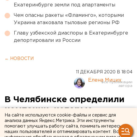
Екатеринбурге земли под апартаменты
Чем опасны ракеты «Фламинго», которыми
Украина атаковала тыловые регионы РФ
Главу узбекской диаспоры в Екатеринбурге
депортировали из России
← НОВОСТИ
11 ДЕКАБРЯ 2020 В 18:04
Елена Мицих
В Челябинске определили
компании, которые
На сайте используются cookie-файлы и сервис для
займутся освещением
анализа данных Яндекс.Метрика. Эти инструменты
помогают улучшать работу сайта, понимать интересы
городских улиц
наших пользователей и оптимизировать контент. Вся