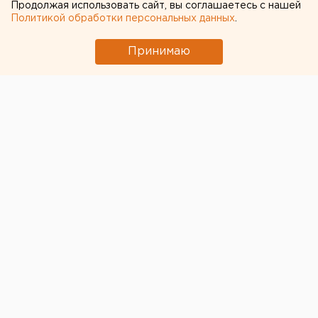
Продолжая использовать сайт, вы соглашаетесь с нашей
Политикой обработки персональных данных
.
Принимаю
© Фото из открытых источников
Водонапорная башня на Плотинке — один из
безусловных символов Екатеринбурга. Не все знают
о том, что когда-то в башне жили семьи, кто-то даже
умудрялся обустроить в ней курятник.