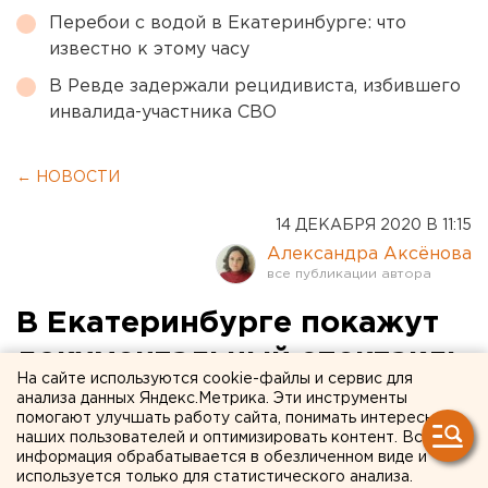
Перебои с водой в Екатеринбурге: что
известно к этому часу
В Ревде задержали рецидивиста, избившего
инвалида-участника СВО
← НОВОСТИ
14 ДЕКАБРЯ 2020 В 11:15
Александра Аксёнова
В Екатеринбурге покажут
документальный спектакль
На сайте используются cookie-файлы и сервис для
о жизни сталинградцев,
анализа данных Яндекс.Метрика. Эти инструменты
помогают улучшать работу сайта, понимать интересы
детей и кур в
наших пользователей и оптимизировать контент. Вся
информация обрабатывается в обезличенном виде и
водонапорной башне (16+)
используется только для статистического анализа.