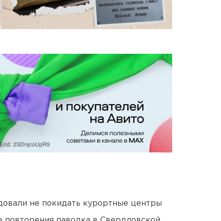
довали не покидать курортные центры
е повторения паводка в Свердловской