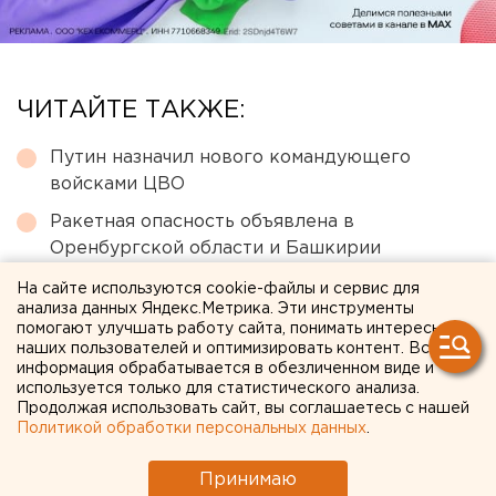
ЧИТАЙТЕ ТАКЖЕ:
Путин назначил нового командующего
войсками ЦВО
Ракетная опасность объявлена в
Оренбургской области и Башкирии
Исторический центр Оренбурга застроят по
На сайте используются cookie-файлы и сервис для
анализа данных Яндекс.Метрика. Эти инструменты
КРТ, а история с небоскребами — на паузе
помогают улучшать работу сайта, понимать интересы
Сгоревший квартал в центре Оренбурга
наших пользователей и оптимизировать контент. Вся
информация обрабатывается в обезличенном виде и
застроят
используется только для статистического анализа.
Продолжая использовать сайт, вы соглашаетесь с нашей
Участок с челябинским элеватором выставят
Политикой обработки персональных данных
.
на аукцион по КРТ в этом году
Принимаю