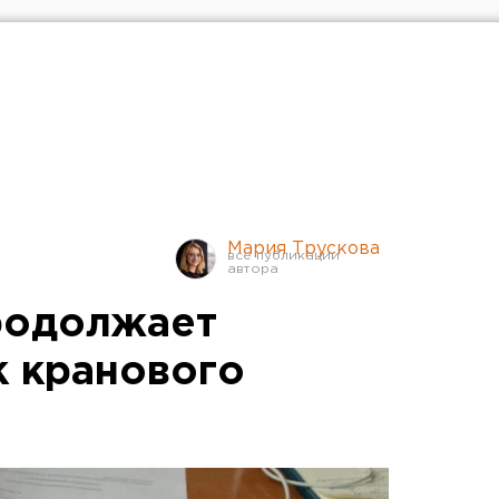
Мария Трускова
родолжает
к кранового