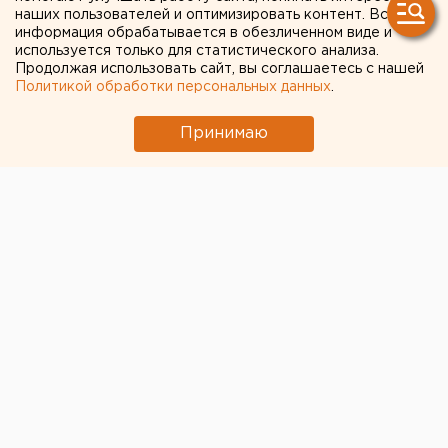
свердловчанку, насмерть
наших пользователей и оптимизировать контент. Вся
забившую молотком
информация обрабатывается в обезличенном виде и
используется только для статистического анализа.
четырехлетнюю дочку
Продолжая использовать сайт, вы соглашаетесь с нашей
Политикой обработки персональных данных
.
Принимаю
Прокуратура Кировграда направила в суд