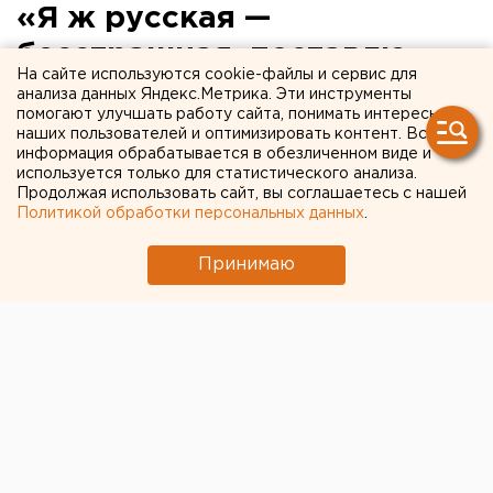
«Я ж русская —
бесстрашная, поставлю».
На сайте используются cookie-файлы и сервис для
Эмигранты из России о
анализа данных Яндекс.Метрика. Эти инструменты
помогают улучшать работу сайта, понимать интересы
прививках от COVID-19
наших пользователей и оптимизировать контент. Вся
информация обрабатывается в обезличенном виде и
используется только для статистического анализа.
Продолжая использовать сайт, вы соглашаетесь с нашей
Политикой обработки персональных данных
.
Принимаю