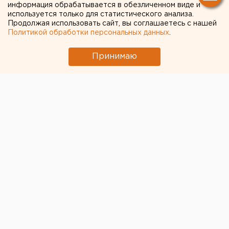
информация обрабатывается в обезличенном виде и
используется только для статистического анализа.
Продолжая использовать сайт, вы соглашаетесь с нашей
Политикой обработки персональных данных
.
Принимаю
На свердловской корпорации
«ВСМПО-Ависма»,
которая в числе 41 российской и 58 китайских
организаций попала под американские санкции
,
ждут получение крупного заказа от государства.