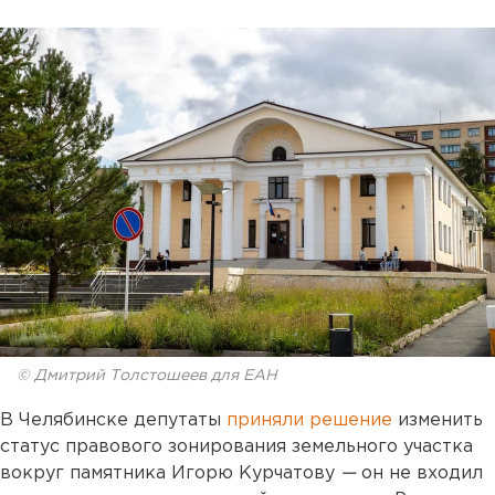
© Дмитрий Толстошеев для ЕАН
В Челябинске депутаты
приняли решение
изменить
статус правового зонирования земельного участка
вокруг памятника Игорю Курчатову
—
он не входил