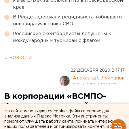
Из-за БПЛА загорелся НПЗ в Краснодарском
крае
В Ревде задержали рецидивиста, избившего
инвалида-участника СВО
Российские скейтбордисты допущены к
международным турнирам с флагом
← НОВОСТИ
22 ДЕКАБРЯ 2020 В 17:17
Александр Лукманов
В корпорации «ВСМПО-
Ависма», попавшей под
На сайте используются cookie-файлы и сервис для
американские санкции,
анализа данных Яндекс.Метрика. Эти инструменты
помогают улучшать работу сайта, понимать интересы
ждут крупный авиазаказ
наших пользователей и оптимизировать контент. Вся