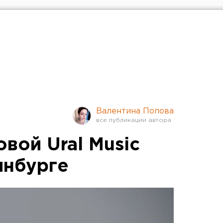
Валентина Попова
овой Ural Music
инбурге