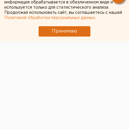
информация обрабатывается в обезличенном виде и
используется только для статистического анализа.
Продолжая использовать сайт, вы соглашаетесь с нашей
Политикой обработки персональных данных
.
Принимаю
В Кургане на елках, установленных
на центральной
городской площади, у Центра культуры и досуга
«Современник» в Заозерном, в Рябково
—
у
«Спутника», а также в Гагаринском сквере в
Восточном микрорайоне и в микрорайоне
Черемухово,
накануне зажглись праздничные огни.
Иллюминация елок и ледового городка начинает
работу в постоянном режиме, сообщает пресс-