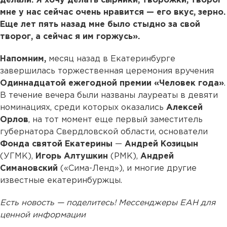
делали. Я хочу делать сырники, творожки, творог
мне у нас сейчас очень нравится — его вкус, зерно.
Еще лет пять назад мне было стыдно за свой
творог, а сейчас я им горжусь».
Напомним,
месяц назад в Екатеринбурге
завершилась торжественная церемония вручения
Одиннадцатой ежегодной премии «Человек года»
.
В течение вечера были названы лауреаты в девяти
номинациях, среди которых оказались
Алексей
Орлов
, на тот момент еще первый заместитель
губернатора Свердловской области, основатели
Фонда святой Екатерины
—
Андрей Козицын
(УГМК),
Игорь Алтушкин
(РМК),
Андрей
Симановский
(«Сима-Ленд»), и многие другие
известные екатеринбуржцы.
Есть новость — поделитесь! Мессенджеры ЕАН для
ценной информации