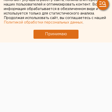
помогают улучшать работу сайта, понимать интересы
Полетаевского полигона
наших пользователей и оптимизировать контент. Вся
ТБО
информация обрабатывается в обезличенном виде и
используется только для статистического анализа.
Продолжая использовать сайт, вы соглашаетесь с нашей
Политикой обработки персональных данных
.
Принимаю
В Челябинской области выбрали площадку для
размещения
нового полигона
, который придет на