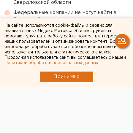
Свердловской области
Федеральные компании не могут найти в
Екатеринбурге земли под апартаменты
На сайте используются cookie-файлы и сервис для
Главу узбекской диаспоры в Екатеринбурге
анализа данных Яндекс.Метрика. Эти инструменты
помогают улучшать работу сайта, понимать интересы
депортировали из России
наших пользователей и оптимизировать контент. Вся
Движение перекроют в переулке для
информация обрабатывается в обезличенном виде и
используется только для статистического анализа.
строительства теплотрассы в Екатеринбурге
Продолжая использовать сайт, вы соглашаетесь с нашей
Политикой обработки персональных данных
.
← НОВОСТИ
Принимаю
26 ДЕКАБРЯ 2020 В 17:29
ЕАНовости
В Кремле ответили на
вопрос о вакцинации
Путина