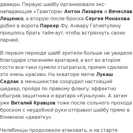
дважды. Первую шайбу организовали экс-
нападающие «Трактора»
Антон
Лазарев
и
Вячеслав
Лещенко
, а вторую после броска
Сергея
Монахова
добил в ворота
Паркер
Фу. Анвару Гатиятулину
пришлось брать тайм-аут, чтобы встряхнуть своих
парней.
В первом периоде шайб зрители больше не увидели
благодаря спасениям вратарей, а вот во втором
гости все-таки сумели отыграться, причем сделали
это очень красиво. На экваторе матче
Лукаш
Седлак
в меньшинстве соорудил настоящий
шедевр, пройдя по правому флангу, эффектно
обыграв защитника и вратаря «Куньлуня». А затем
уже
Виталий
Кравцов
тоже после сольного прохода
броском с неудобной руки отправил шайбу прямо в
ближнюю «девятку».
Челябинцы продолжили атаковать, и на старте