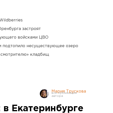
ildberries
Оренбурга застроят
дующего войсками ЦВО
ти подтопило несуществующее озеро
 «смотрителю» кладбищ
Мария Трускова
 в Екатеринбурге