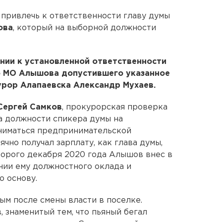
привлечь к ответственности главу думы
ова
, который на выборной должности
нии к установленной ответственности
о МО Алышова допустившего указанное
рор Алапаевска Александр Мухаев.
Сергей Самков
, прокурорская проверка
на должности спикера думы на
аниматься предпринимательской
чно получал зарплату, как глава думы,
второго декабря 2020 года Алышов внес в
нии ему должностного оклада и
 основу.
м после смены власти в поселке.
 знаменитый тем, что пьяный бегал