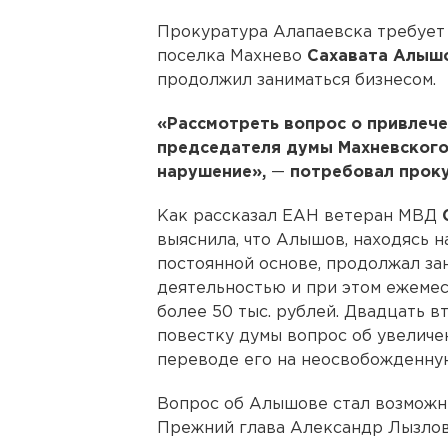
Прокуратура Алапаевска требует 
поселка Махнево
Сахавата Алыш
продолжил заниматься бизнесом.
«Рассмотреть вопрос о привлече
председателя думы Махневског
нарушение»,
—
потребовал проку
Как рассказал ЕАН ветеран МВД
выяснила, что Алышов, находясь 
постоянной основе, продолжал з
деятельностью и при этом ежемеся
более 50 тыс. рублей. Двадцать 
повестку думы вопрос об увеличе
переводе его на неосвобожденную
Вопрос об Алышове стал возможны
Прежний глава Александр Лызлов,