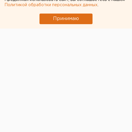
Политикой обработки персональных данных
.
Принимаю
Сенатор
Аркадий Чернецки
й прокомментировал
назначение
Александра Высокинског
о
заместителем главы региона и переход бывшего
первого вице-губернатора
Алексея Орлова
в
мэрию.