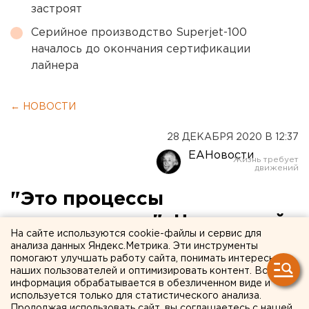
застроят
Серийное производство Superjet-100
началось до окончания сертификации
лайнера
← НОВОСТИ
28 ДЕКАБРЯ 2020 В 12:37
ЕАНовости
"Это процессы
естественные": Чернецкий
На сайте используются cookie-файлы и сервис для
прокомментировал смену
анализа данных Яндекс.Метрика. Эти инструменты
помогают улучшать работу сайта, понимать интересы
власти в Екатеринбурге
наших пользователей и оптимизировать контент. Вся
информация обрабатывается в обезличенном виде и
используется только для статистического анализа.
Продолжая использовать сайт, вы соглашаетесь с нашей