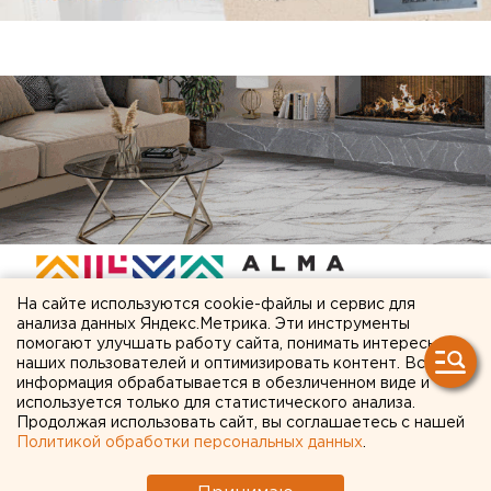
На сайте используются cookie-файлы и сервис для
анализа данных Яндекс.Метрика. Эти инструменты
помогают улучшать работу сайта, понимать интересы
наших пользователей и оптимизировать контент. Вся
ЧИТАЙТЕ ТАКЖЕ:
информация обрабатывается в обезличенном виде и
используется только для статистического анализа.
Главу узбекской диаспоры в Екатеринбурге
Продолжая использовать сайт, вы соглашаетесь с нашей
Политикой обработки персональных данных
.
депортировали из России
ВСУ атаковали склад Wildberries в